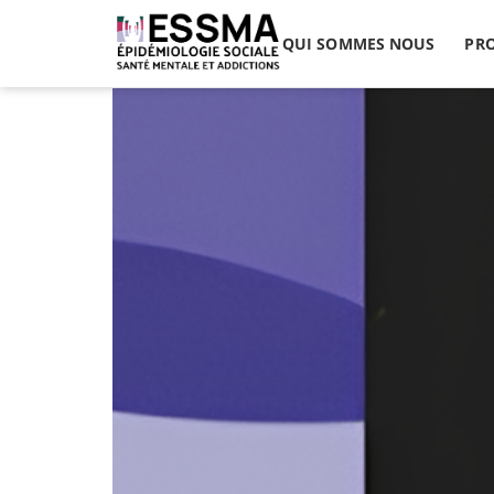
VegPregnancy: Végétalisation 
QUI SOMMES NOUS
PRO
l’enfant