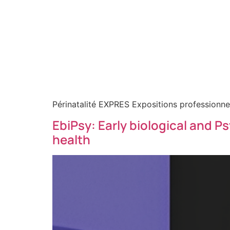
Périnatalité EXPRES Expositions professionnell
EbiPsy: Early biological and P
health